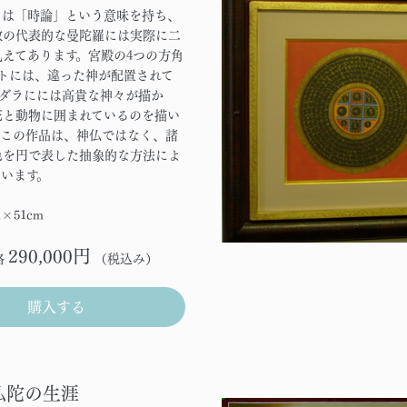
ラは「時論」という意味を持ち、
教の代表的な曼陀羅には実際に二
えてあります。宮殿の4つの方角
ートには、違った神が配置されて
ンダラにには高貴な神々が描か
花と動物に囲まれているのを描い
。この作品は、神仏ではなく、諸
色を円で表した抽象的な方法によ
います。
m×51cm
290,000円
格
（税込み）
購入する
 仏陀の生涯