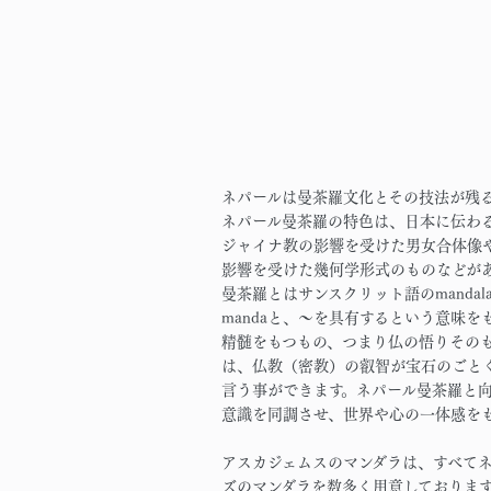
ネパールは曼茶羅文化とその技法が残
ネパール曼茶羅の特色は、日本に伝わ
ジャイナ教の影響を受けた男女合体像
影響を受けた幾何学形式のものなどが
曼茶羅とはサンスクリット語のmanda
mandaと、～を具有するという意味を
精髄をもつもの、つまり仏の悟りその
は、仏教（密教）の叡智が宝石のごと
言う事ができます。ネパール曼茶羅と
意識を同調させ、世界や心の一体感を
アスカジェムスのマンダラは、すべて
ズのマンダラを数多く用意しておりま