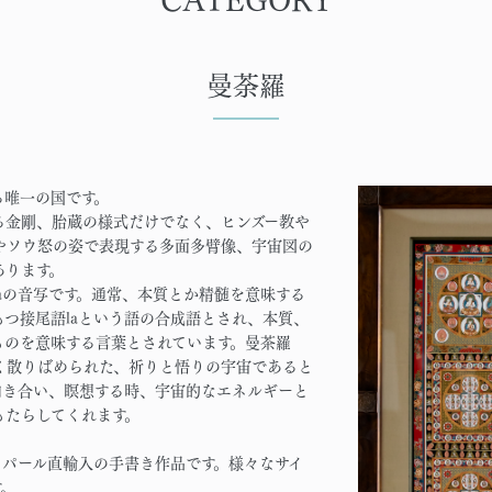
曼荼羅
る唯一の国です。
る金剛、胎蔵の様式だけでなく、ヒンズー教や
やソウ怒の姿で表現する多面多臂像、宇宙図の
あります。
laの音写です。通常、本質とか精髄を意味する
もつ接尾語laという語の合成語とされ、本質、
ものを意味する言葉とされています。曼茶羅
く散りばめられた、祈りと悟りの宇宙であると
向き合い、瞑想する時、宇宙的なエネルギーと
もたらしてくれます。
ネパール直輸入の手書き作品です。様々なサイ
す。