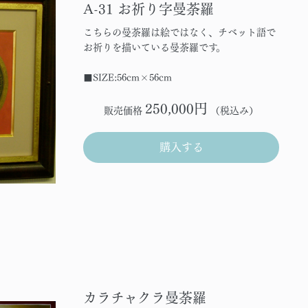
A-31 お祈り字曼荼羅
こちらの曼荼羅は絵ではなく、チベット語で
お祈りを描いている曼荼羅です。
■SIZE:56cm×56cm
250,000円
販売価格
（税込み）
購入する
カラチャクラ曼荼羅