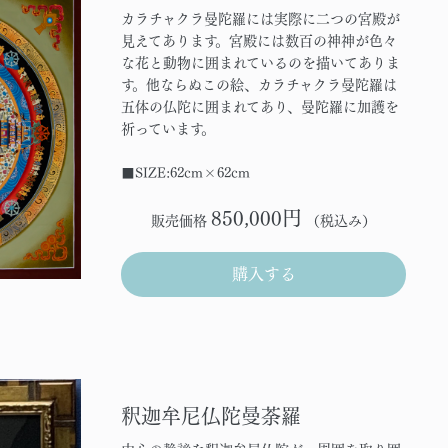
カラチャクラ曼陀羅には実際に二つの宮殿が
見えてあります。宮殿には数百の神神が色々
な花と動物に囲まれているのを描いてありま
す。他ならぬこの絵、カラチャクラ曼陀羅は
五体の仏陀に囲まれてあり、曼陀羅に加護を
祈っています。
■SIZE:62cm×62cm
850,000円
販売価格
（税込み）
購入する
釈迦牟尼仏陀曼荼羅