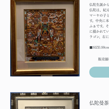
仏陀生誕か
仏陀は、紀元
マーヤの子
す。中央に
ふぁです。
に描かれて
ラゴン、右
■SIZE:50c
販売価
仏陀曼荼