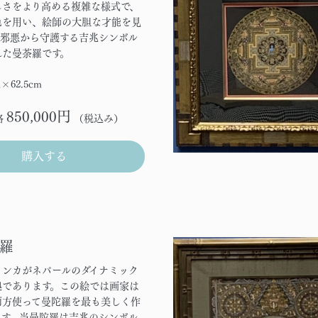
しさをより高める複雑な様式で、
色を用い、絵師の大胆な才能を見
。邪悪から守護する吉兆シンボル
れた曼荼羅です。
m×62.5cm
850,000円
格
（税込み）
購入する
羅
タンカがネパールのダイナミック
拠であります。この絵では画家は
両方使って曼陀羅を最も美しく作
ます。当曼陀羅は吉兆のシンボル