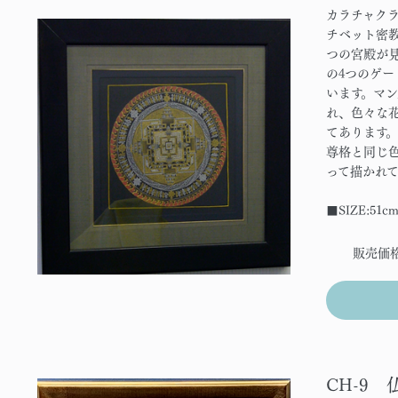
カラチャク
チベット密
つの宮殿が見
の4つのゲ
います。マ
れ、色々な
てあります
尊格と同じ
って描かれて
■SIZE:51c
販売価
CH-9