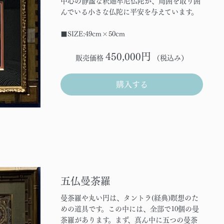
中心の静謐な釈迦牟尼仏陀が、周囲を取り囲
んでいる小さな仏陀に平安を与えています。
■SIZE:49cm×50cm
450,000円
販売価格
（税込み）
購入する
五仏曼荼羅
曼荼羅や丸い円は、タントラ(経典)瞑想のた
めの道具です。この中には、全部で10個の曼
荼羅があります。まず、真ん中に五つの曼荼