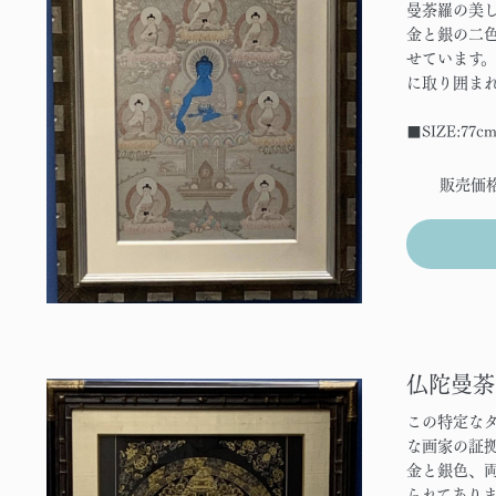
曼荼羅の美
金と銀の二
せています
に取り囲ま
■SIZE:77c
販売価
仏陀曼荼
この特定な
な画家の証
金と銀色、
られてあり