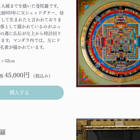
ら入滅までを描いた曼陀羅です。
前623年に父シュッドダナー、母
として生まれたと言われておりま
本尊として描かれているのがぶっ
その週に仏伝が左上から時計回り
います。マンダラ内では、左にド
に孔雀が描かれています。
m×52cm
45,000円
格
（税込み）
購入する
羅